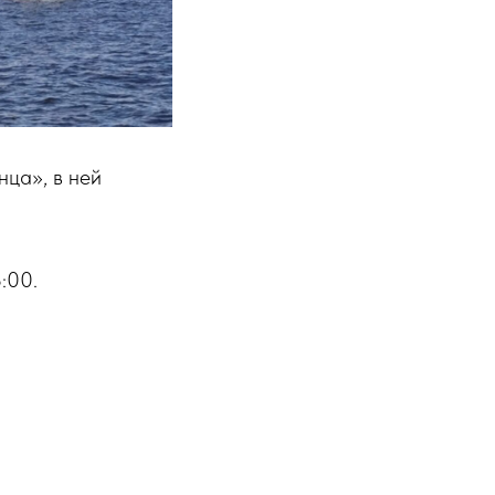
нца», в ней
:00.