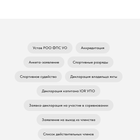
Федерация парусного спорта
Ульяновской области
Устав РОО ФПС УО
Аккредитация
Анкета-заявление
Спортивные разряды
Спортивное судейство
Декларация владельца яхты
Декларация капитана IOR УПО
Заявка-декларация на участие в соревновании
Заявление на выход из членства
Список действительных членов