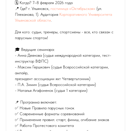
🗓 Когда? 7–8 февраля 2026 года
📍 Где? г. Ульяновск,
гостиница «Октябрьская»
(ул.
Плеханова, 1). Аудитория
Корпоративного Университета
Ульяновской области
.
Для кого: судьи, тренеры, спортсмены - все, кто связан с
парусным спортом!
🎓 Ведущие семинара:
- Анна Деянова (судья международной категории, тест-
инструктор ВФПС)
- Максим Гершкович (судья Всероссийской категории,
ампайр,
президент ассоциации яхт Четвертьтонник)
- П.А. Зимин (судья Всероссийской категории)
- Наталья Агафоненок (судья 1 категории)
📌 Программа включает:
✅ Новые Правила парусных гонок
✅ Современные форматы соревнований
✅ Применение правил: старт, финиш, огибание знаков
✅ Работа Протестового комитета