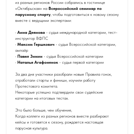
из разных регионов России собрались в гостинице
«Октябрьская» на
Всероссийский семинар по
парусному спорту
, чтобы подготовиться к новому сезону
вместе с ведущими экспертами:
•
Анна Деянова
- судья международной категории, тест-
инструктор ВФПС
•
Максим Гершкович
- судья Всероссийской категории,
ампайр
•
Павел Зимин
- судья Всероссийской категории
•
Наталья Агафоненок
- судья первой категории
За два дня участники разобрали новые Правила гонок,
отработали старты и финиши, изучили работу
Протестового комитета.
Некоторые успешно подтвердили свои судейские
категории на итоговых тестах.
Это было больше, чем обучение,
Когда коллеги из разных регионов вместе разбирают
кейсы и готовятся к сезону, рождается настоящая
парусная культура.