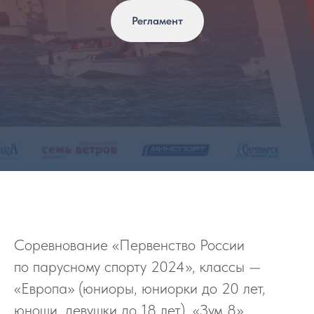
Регламент
Соревнование «Первенство России
по парусному спорту 2024», классы —
«Европа» (юниоры, юниорки до 20 лет,
юноши, девушки до 18 лет), «Зум 8»