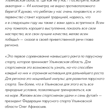
Ульяновская область. Где как не у нас? Посмотрите, какая
акватория — 44 километра, не видно противоположного
берега! Я думаю, что ребятам у нас очень понравится, и это
первенство станет хорошей традицией, надеюсь, что
и в следующем году мы также с вами здесь встретимся. Всем
хочу пожелать хорошего выступления, показать все свое
мастерство, все свои лучшие качества, желаю всем
победы!»
— сказал в своей приветственной речи глава
региона.
«Это первое соревнование наивысшего ранга по парусному
спорту, которое принимает Ульяновская область. Для
спортсменов это возможность узнать, на что способен
каждый из них и огромная мотивация для дальнейшего роста.
Для региона это мощнейший импульс для развития парусного
спорта. Тем более, что в Ульяновске для этого есть все
природные условия, позволяющие тренироваться, как
на море. Желаем всем спортсменам удачи и семь футов!»
—
президент Федерации парусного спорта Ульяновской
области Олег Афанасьев.